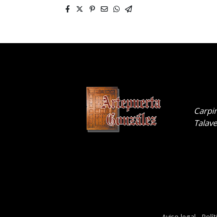
.
Carpin
Talave
Aviso legal
Polí