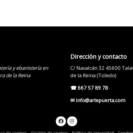
Dirección y contacto
tería y ebanistería en
C/ Navalcán 32 45600 Tala
ra de la Reina
de la Reina (Toledo)
☎ 667 57 89 78
✉ info@artepuerta.com
tica de cookies
Gestión de cookies
Política de privacidad
Condic