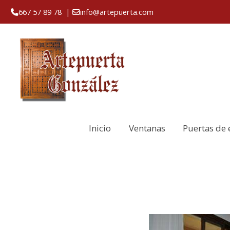
667 57 89 78
|
info@artepuerta.com
Inicio
Ventanas
Puertas de 
Ventanas correderas