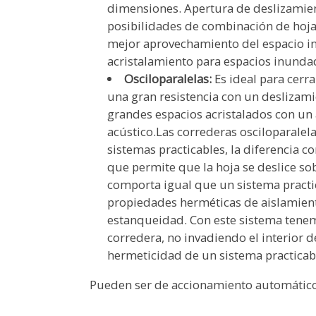
dimensiones. Apertura de deslizamient
posibilidades de combinación de hojas
mejor aprovechamiento del espacio int
acristalamiento para espacios inundad
Osciloparalelas:
Es ideal para cerr
una gran resistencia con un deslizami
grandes espacios acristalados con un 
acústico.Las correderas osciloparalela
sistemas practicables, la diferencia c
que permite que la hoja se deslice sob
comporta igual que un sistema practica
propiedades herméticas de aislamiento
estanqueidad. Con este sistema tenem
corredera, no invadiendo el interior de
hermeticidad de un sistema practicab
Pueden ser de accionamiento automátic