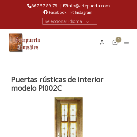
667 57 89 78
|
info@artepuerta.com
Facebook
Instagram
Seleccionar idioma
0
Puertas rústicas de interior
modelo PI002C