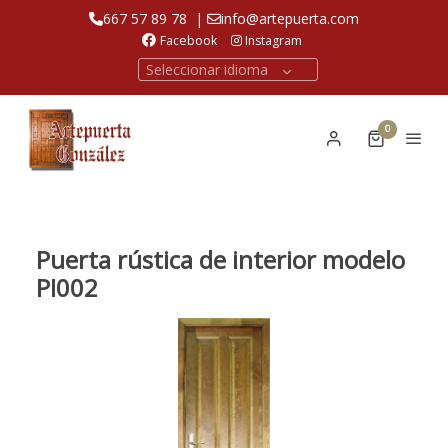
667 57 89 78
|
info@artepuerta.com
Facebook
Instagram
Seleccionar idioma
0
Puerta rústica de interior modelo
PI002