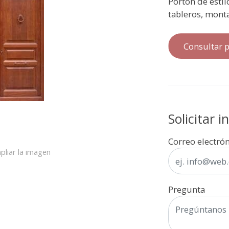
Portón de estil
tableros, monta
Consultar p
Solicitar 
Correo electró
pliar la imagen
Pregunta