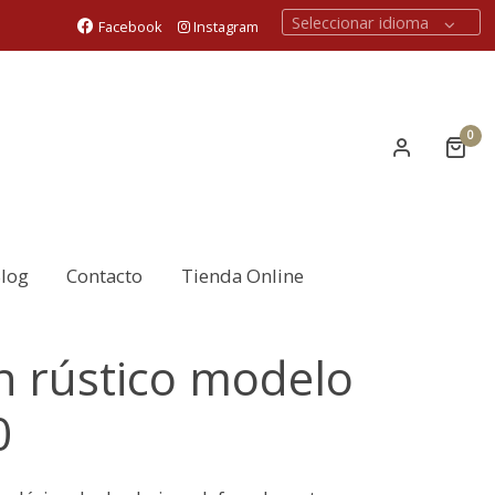
Seleccionar idioma
Facebook
Instagram
0
log
Contacto
Tienda Online
n rústico modelo
0