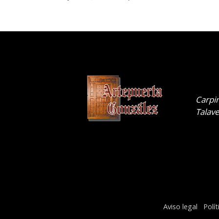
.
Carpin
Talave
Aviso legal
Polí