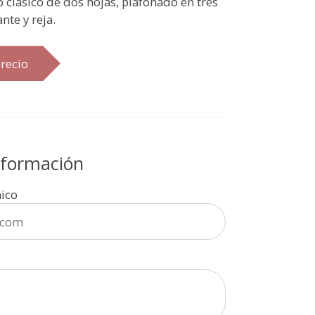
o clásico de dos hojas, plafonado en tres
nte y reja.
recio
información
nico