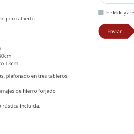
He leído y ac
e poro abierto.
Enviar
m
180cm
rco 13cm
as, plafonado en tres tableros,
rrajes de hierro forjado
rústica incluida.