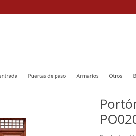
entrada
Puertas de paso
Armarios
Otros
B
Portó
PO02