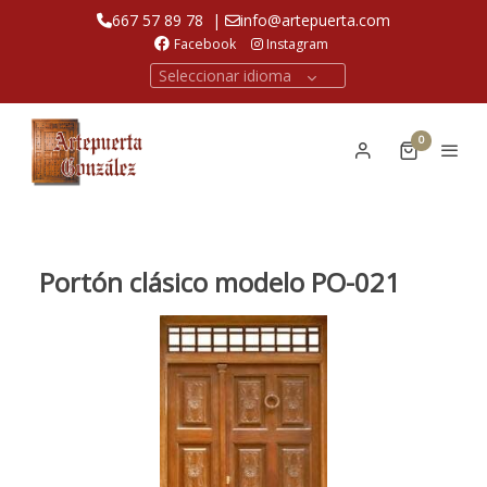
667 57 89 78
|
info@artepuerta.com
Facebook
Instagram
Seleccionar idioma
0
Portón clásico modelo PO-021